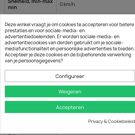
Snelheid, min-max
0 km/h
min
Uitrusting
Deze winkel vraagt je om cookies te accepteren voor betere
prestaties en voor sociale-media- en
Type opvangbak
Fabric with dust blocker
advertentiedoeleinden. Er worden sociale-media- en
advertentiecookies van derden gebruikt om je sociale-
Opvangcapaciteit
55 l
mediafunctionaliteit en persoonlijke advertenties te bieden.
Accepteer je deze cookies en de bijbehorende verwerking
Type duwboom
Ergonomisch
van je persoonsgegevens?
Hoogteafstelling
2 Step
van de handgreep
Configureer
Wiellager,
Yes/Yes
Weigeren
voor/achter
Inklapbare
Accepteren
Ja
duwboom
Privacy & Cookiebeleid
Zachte greep
Ja