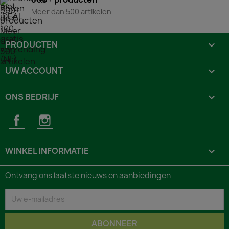
Meer dan 500 artikelen
PRODUCTEN

UW ACCOUNT

ONS BEDRIJF

Facebook
Instagram
WINKEL INFORMATIE
keyboard_arrow_down
Ontvang ons laatste nieuws en aanbiedingen