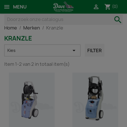
shopping_cart

(0)
MENU
search
Home
Merken
Kranzle
KRANZLE

FILTER
Kies
Item 1-2 van 2 in totaal item(s)