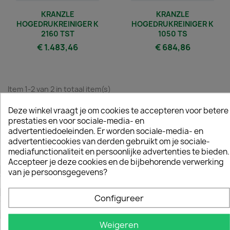
KRANZLE
KRANZLE
HOGEDRUKREINIGER K
HOGEDRUKREINIGER K
2160 TST
1050 TS
€ 1.483,46
€ 684,86
Item 1-2 van 2 in totaal item(s)
Deze winkel vraagt je om cookies te accepteren voor betere
Terug naar boven

prestaties en voor sociale-media- en
advertentiedoeleinden. Er worden sociale-media- en
advertentiecookies van derden gebruikt om je sociale-
mediafunctionaliteit en persoonlijke advertenties te bieden.
Accepteer je deze cookies en de bijbehorende verwerking
Veilig betalen
van je persoonsgegevens?
Eenvoudig betalen met iDEAL
Gratis verzending
Configureer
Boven de € 100,- gratis verzending (NL)
500+ producten
Weigeren
Meer dan 500 artikelen