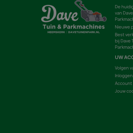
De huidi
van Dave
Parkmac
Nieuwe 
Best ver
bij Dave 
Parkmac
UW AC
Volgen v
Inloggen
Account
Jouw coo