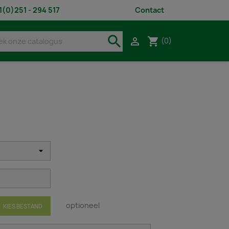
1(0)251 - 294 517
Contact
search
shopping_cart

(0)
optioneel
KIES BESTAND