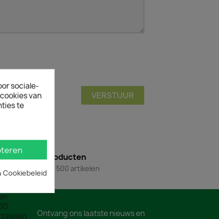
oor sociale-
ecookies van
ties te
teren
500+ producten
Meer dan 500 artikelen
& Cookiebeleid
Ontvang ons laatste nieuws en