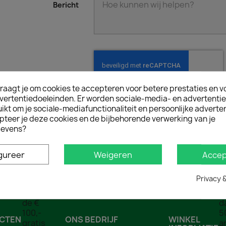
Bericht
raagt je om cookies te accepteren voor betere prestaties en v
vertentiedoeleinden. Er worden sociale-media- en advertenti
kt om je sociale-mediafunctionaliteit en persoonlijke adverten
pteer je deze cookies en de bijbehorende verwerking van je
evens?
gureer
Weigeren
Accep
Gratis verzending
Boven de € 100,- gratis verzending (NL)
Privacy 
CTEN
ONS BEDRIJF
WINKEL