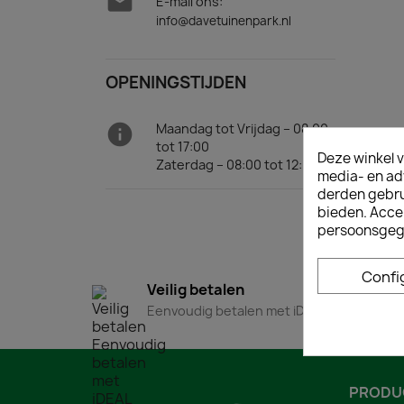

E-mail ons:
info@davetuinenpark.nl
OPENINGSTIJDEN

Maandag tot Vrijdag – 08:00
tot 17:00
Deze winkel v
Zaterdag – 08:00 tot 12:00
media- en ad
derden gebrui
bieden. Acce
persoonsgeg
Confi
Veilig betalen
Eenvoudig betalen met iDEAL
PRODU