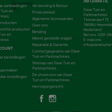
INFORMATIE
ge aanbiedingen
Verzending & Retour
Dave Tuin en
 Tuin en
Privacybeleid
Parkmachines
hines.
Algemene Voorwaarden
Timmerwerf 73
producten
1969NJ Heemske
Over ons
kochte producten
Nederland
Betaling
Tuin en
Bel ons:
0251-29
Meest gestelde vragen
hines.
E-mail ons:
Reparatie & Garantie
info@davetuinen
COUNT
Contactgegevens van Dave
Tuin en Parkmachines.
an bestellingen
Sitemap van Dave Tuin en
Parkmachines.
 aanmaken
De showroom van Dave
kie-instellingen
Tuin en Parkmachines.
Herroepingsrecht
Facebook
Instagram