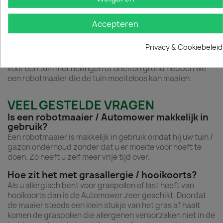
Een Husqvarna Automower,
Accepteren
robotmaaier voor elke tuin.
Privacy & Cookiebeleid
We hebben een robotmaaier voor elke tuin. Of u nu een
vierkante tuin heeft of een tuin met mooie vormen. Zelfs
voor een tuin met hellingen of oneffen grond hebben we
een robotmaaier die de tuin moeiteloos kan maaien.
VEEL GESTELDE VRAGEN
Is een robotmaaier / Automower makkelijk in
gebruik?
Een robotmaaier is makkelijk in gebruik omdat hij uw tuin /
gazon onderhoud zonder dat u er moeite voor hoeft te
doen. Zo heeft u zelf meer vrije tijd over.
Hoe zit het met grasallergie / hooikoorts?
Als u allergisch bent voor graspollen of last heeft van
hooikoorts dan is de Automower zeer geschikt. Doordat
de maaier steeds een klein stukje van het gras af haalt
komen de graspollen die allergenen veroorzaken niet in de