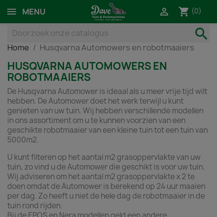
shopping_cart

(0)
MENU
search
Home
Husqvarna Automowers en robotmaaiers
HUSQVARNA AUTOMOWERS EN
ROBOTMAAIERS
De Husqvarna Automower is ideaal als u meer vrije tijd wilt
hebben. De Automower doet het werk terwijl u kunt
genieten van uw tuin. Wij hebben verschillende modellen
in ons assortiment om u te kunnen voorzien van een
geschikte robotmaaier van een kleine tuin tot een tuin van
5000m2.
U kunt filteren op het aantal m2 grasoppervlakte van uw
tuin, zo vind u de Automower die geschikt is voor uw tuin.
Wij adviseren om het aantal m2 grasoppervlakte x 2 te
doen omdat de Automower is berekend op 24 uur maaien
per dag. Zo heeft u niet de hele dag de robotmaaier in de
tuin rond rijden.
Bij de EPOS en Nera modellen geld een andere