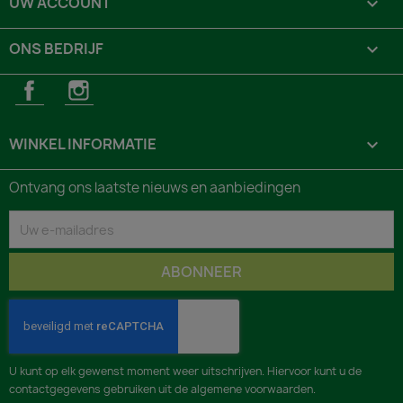
UW ACCOUNT

ONS BEDRIJF

Facebook
Instagram
WINKEL INFORMATIE
keyboard_arrow_down
Ontvang ons laatste nieuws en aanbiedingen
U kunt op elk gewenst moment weer uitschrijven. Hiervoor kunt u de
contactgegevens gebruiken uit de algemene voorwaarden.