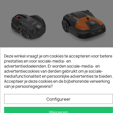
Deze winkel vraagt je om cookies te accepteren voor betere
HUSQVARNA
HUSQVARNA
prestaties en voor sociale-media- en
AUTOMOWER® 310E NERA
AUTOMOWER® 540 EPOS
advertentiedoeleinden. Er worden sociale-media- en
€ 2.499,00
€ 5.699,00
advertentiecookies van derden gebruikt om je sociale-
mediafunctionaliteit en persoonlijke advertenties te bieden.
Accepteer je deze cookies en de bijbehorende verwerking
van je persoonsgegevens?
Item 1-12 van 17 in totaal item(s)
1

Volgende
2
Configureer
Terug naar boven
Weigeren
