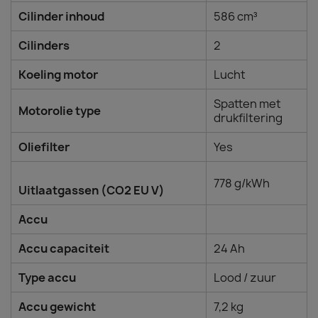
Cilinder inhoud
586 cm³
Cilinders
2
Koeling motor
Lucht
Spatten met
Motorolie type
drukfiltering
Oliefilter
Yes
778 g/kWh
Uitlaatgassen (CO2 EU V)
Accu
Accu capaciteit
24 Ah
Type accu
Lood / zuur
Accu gewicht
7,2 kg