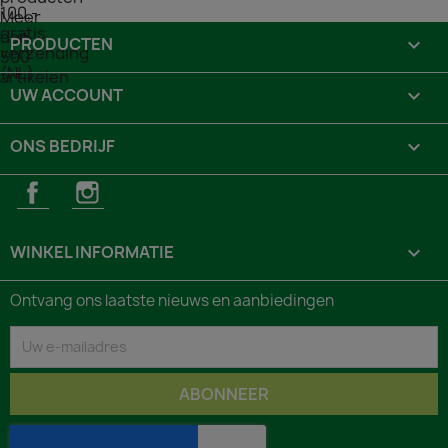
PRODUCTEN

UW ACCOUNT

ONS BEDRIJF

Facebook
Instagram
WINKEL INFORMATIE
keyboard_arrow_down
Ontvang ons laatste nieuws en aanbiedingen