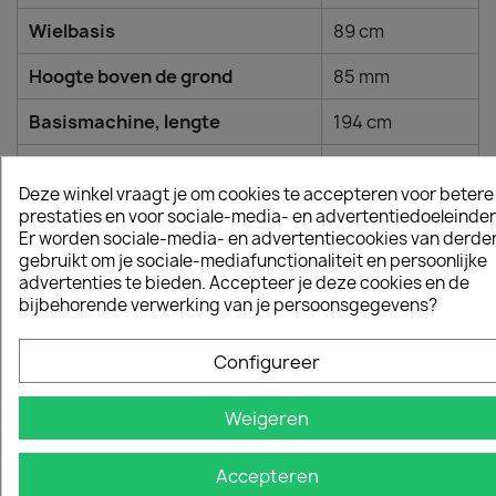
Wielbasis
89 cm
Hoogte boven de grond
85 mm
Basismachine, lengte
194 cm
Basismachine, breedte
88 cm
Deze winkel vraagt je om cookies te accepteren voor betere
Basismachine, hoogte
113 cm
prestaties en voor sociale-media- en advertentiedoeleinden
Er worden sociale-media- en advertentiecookies van derde
gebruikt om je sociale-mediafunctionaliteit en persoonlijke
110 kg
Totaal sleepgewicht
advertenties te bieden. Accepteer je deze cookies en de
bijbehorende verwerking van je persoonsgegevens?
Gewicht (excl. Snoei-
225 kg
uitrusting)
Configureer
Aandrijfsysteem
Weigeren
PTO (Power Take Off)
Belt-driven
Accepteren
Versnelling, type
Hydrostatische