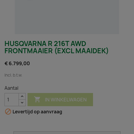
HUSQVARNA R 216T AWD
FRONTMAAIER (EXCL MAAIDEK)
€ 6.799,00
Incl. b.t.w.
Aantal

IN WINKELWAGEN

Levertijd op aanvraag