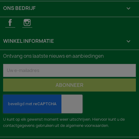
ONS BEDRIJF

Facebook
Instagram
WINKEL INFORMATIE
keyboard_arrow_down
Ontvang ons laatste nieuws en aanbiedingen
U kunt op elk gewenst moment weer uitschrijven. Hiervoor kunt u de
contactgegevens gebruiken uit de algemene voorwaarden.