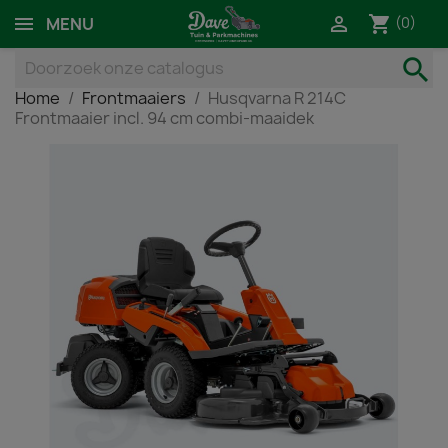
shopping_cart

(0)
MENU
search
Home
Frontmaaiers
Husqvarna R 214C
Frontmaaier incl. 94 cm combi-maaidek