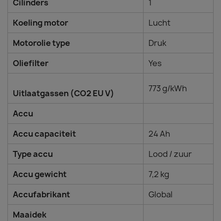
Cilinders
1
Koeling motor
Lucht
Motorolie type
Druk
Oliefilter
Yes
773 g/kWh
Uitlaatgassen (CO2 EU V)
Accu
Accu capaciteit
24 Ah
Type accu
Lood / zuur
Accu gewicht
7,2 kg
Accufabrikant
Global
Maaidek