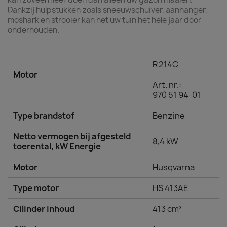
Dankzij hulpstukken zoals sneeuwschuiver, aanhanger,
moshark en strooier kan het uw tuin het hele jaar door
onderhouden.
R 214C
Motor
Art. nr.:
970 51 94‑01
Type brandstof
Benzine
Netto vermogen bij afgesteld
8,4 kW
toerental, kW Energie
Motor
Husqvarna
Type motor
HS 413AE
Cilinder inhoud
413 cm³