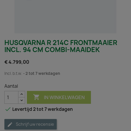
HUSQVARNA R 214C FRONTMAAIER
INCL. 94 CM COMBI-MAAIDEK
€ 4.799,00
Incl. b.t.w.
2 tot 7 werkdagen
Aantal

IN WINKELWAGEN

Levertijd 2 tot 7 werkdagen
Schrijf uw recensie