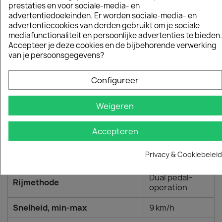
prestaties en voor sociale-media- en
Basismachine, lengte
192,2 cm
advertentiedoeleinden. Er worden sociale-media- en
advertentiecookies van derden gebruikt om je sociale-
mediafunctionaliteit en persoonlijke advertenties te bieden.
Basismachine, breedte
88,3 cm
Accepteer je deze cookies en de bijbehorende verwerking
van je persoonsgegevens?
Basismachine, hoogte
107 cm
Configureer
110 kg
Totaal sleepgewicht
Weigeren
Gewicht (excl. Snoei-
191 kg
uitrusting)
Accepteren
Aandrijfsysteem
Privacy & Cookiebeleid
Versnelling, type
Hydrostatische
Dual pedal-
Rijmethode
operation
Snelheid, min-max
9 km/h