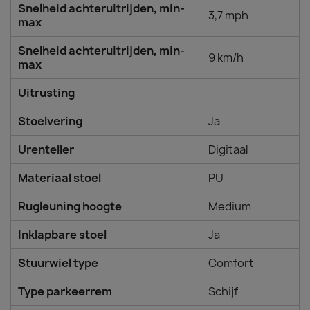
Snelheid achteruitrijden, min-
3,7 mph
max
Snelheid achteruitrijden, min-
9 km/h
max
Uitrusting
Stoelvering
Ja
Urenteller
Digitaal
Materiaal stoel
PU
Rugleuning hoogte
Medium
Inklapbare stoel
Ja
Stuurwiel type
Comfort
Type parkeerrem
Schijf