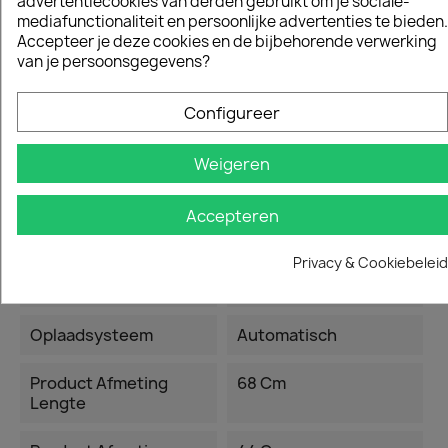
advertentiecookies van derden gebruikt om je sociale-
mediafunctionaliteit en persoonlijke advertenties te bieden.
Botssensor
Ja
Accepteer je deze cookies en de bijbehorende verwerking
van je persoonsgegevens?
Maximale Helling
11 º
Prestaties Bij De
Grens
Configureer
Maximaal
20%
Weigeren
Niveauverschil Voor
Grensdraad
Accepteren
Maximaal
30 %
Privacy & Cookiebeleid
Niveauverschil In
Werkgebied
Oplaadsysteem
Automatisch
Product Afmeting
68 Cm
Lengte