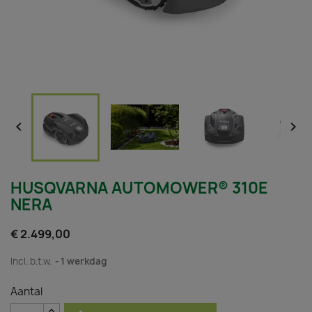


HUSQVARNA AUTOMOWER® 310E
NERA
€ 2.499,00
Incl. b.t.w.
1 werkdag
Aantal