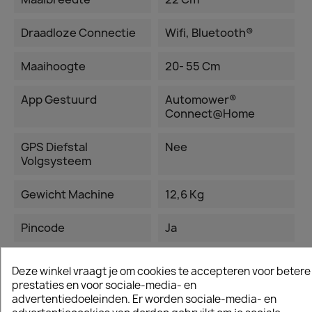
Draadloze Connectie
Wifi, Bluetooth®
Maaihoogte
20- 55 Cm
App Gestuurd
Automower®
Connect@Home
GPS Diefstal
Nee
Volgsysteem
Gewicht Machine
12,6 Kg
Pincode
Ja
Alarm
Ja
Deze winkel vraagt je om cookies te accepteren voor betere
prestaties en voor sociale-media- en
Hefsensor
Ja
advertentiedoeleinden. Er worden sociale-media- en