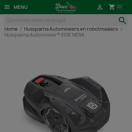
shopping_cart

(0)
MENU
search
Home
Husqvarna Automowers en robotmaaiers
Husqvarna Automower® 310E NERA