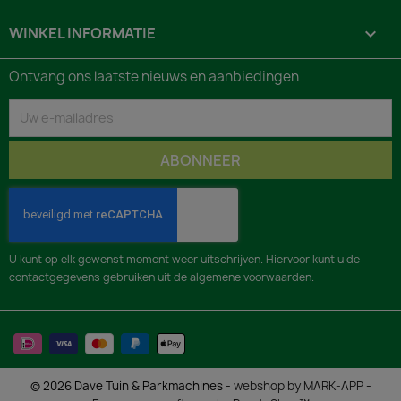
WINKEL INFORMATIE
keyboard_arrow_down
Ontvang ons laatste nieuws en aanbiedingen
U kunt op elk gewenst moment weer uitschrijven. Hiervoor kunt u de
contactgegevens gebruiken uit de algemene voorwaarden.
© 2026 Dave Tuin & Parkmachines -
webshop by MARK-APP
-