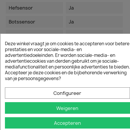
Hefsensor
Ja
Botssensor
Ja
Maximale Helling
11 º
Prestaties Bij De
Deze winkel vraagt je om cookies te accepteren voor betere
Grens
prestaties en voor sociale-media- en
advertentiedoeleinden. Er worden sociale-media- en
advertentiecookies van derden gebruikt om je sociale-
Maximaal
20%
mediafunctionaliteit en persoonlijke advertenties te bieden.
Niveauverschil Voor
Accepteer je deze cookies en de bijbehorende verwerking
Grensdraad
van je persoonsgegevens?
Maximaal
45 %
Niveauverschil In
Configureer
Werkgebied
Weigeren
Oplaadsysteem
Automatisch
Accepteren
Product Afmeting
78 Cm