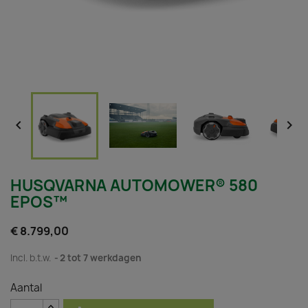


HUSQVARNA AUTOMOWER® 580
EPOS™
€ 8.799,00
Incl. b.t.w.
2 tot 7 werkdagen
Aantal