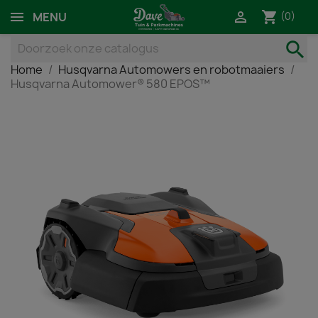
shopping_cart

(0)
MENU
search
Home
Husqvarna Automowers en robotmaaiers
Husqvarna Automower® 580 EPOS™