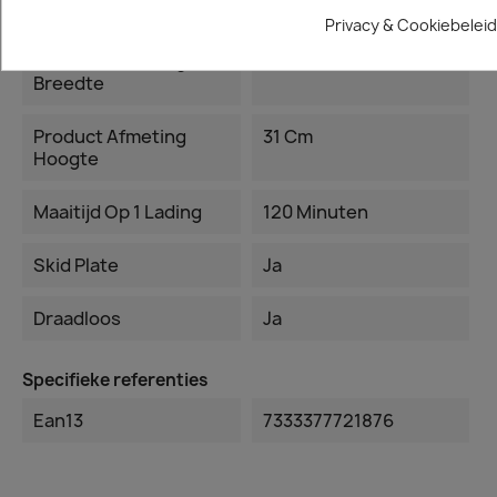
Lengte
Privacy & Cookiebeleid
Product Afmeting
59 Cm
Breedte
Product Afmeting
31 Cm
Hoogte
Maaitijd Op 1 Lading
120 Minuten
Skid Plate
Ja
Draadloos
Ja
Specifieke referenties
Ean13
7333377721876