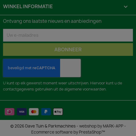
WINKEL INFORMATIE
keyboard_arrow_down
Ontvang ons laatste nieuws en aanbiedingen
U kunt op elk gewenst moment weer uitschrijven. Hiervoor kunt u de
contactgegevens gebruiken uit de algemene voorwaarden.
© 2026 Dave Tuin & Parkmachines -
webshop by MARK-APP
-
Ecommerce software by PrestaShop™