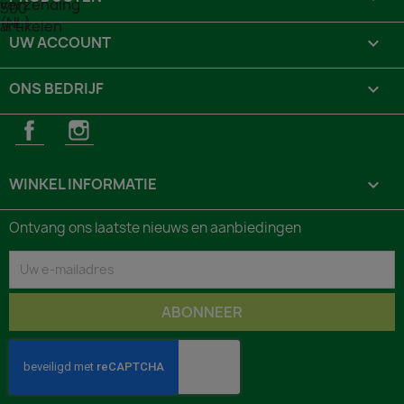
UW ACCOUNT

ONS BEDRIJF

Facebook
Instagram
WINKEL INFORMATIE
keyboard_arrow_down
Ontvang ons laatste nieuws en aanbiedingen