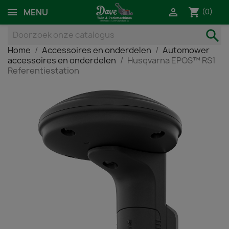
shopping_cart

(0)
MENU
search
Home
Accessoires en onderdelen
Automower
accessoires en onderdelen
Husqvarna EPOS™ RS1
Referentiestation