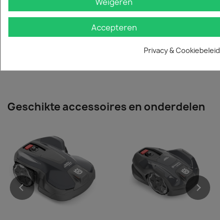
Product Afmeting
22 Cm
Weigeren
Hoogte
Accepteren
Specifieke referenties
Privacy & Cookiebeleid
Ean13
7333377615205
Geschikte accessoires en onderdelen