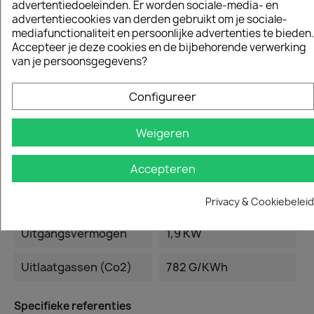
advertentiedoeleinden. Er worden sociale-media- en
Geluidsdrukniveau Bij
103 DB(A)
advertentiecookies van derden gebruikt om je sociale-
Oor Gebruiker
mediafunctionaliteit en persoonlijke advertenties te bieden.
Accepteer je deze cookies en de bijbehorende verwerking
Geluidsdrukniveau
113 DB(A)
van je persoonsgegevens?
(LWA)
Configureer
Equivalent
3,4 - 3,5 M/s²
Trillingsniveau
Weigeren
Gewicht Machine
3,8 Kg
Accepteren
Kettingsnelheid Bij
20 M/s
Max. Vermogen
Privacy & Cookiebeleid
Uitgangsvermogen
1,9 KW
Uitlaatgassen (co2)
782 G/kWh
Specifieke referenties