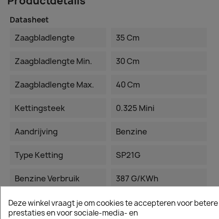
Productdetails
Datasheet
Zaagbladlengte
35 Cm
Zaagbladlengte Min.
30 Cm
Zaagbladlengte Max.
40 Cm
Kettingsteek
0.325 Mini
Aandrijving
Benzine
Type Ketting
SP21G
Benzine Verbruik
387 G/kWh
Cilinder Inhoud
39,1 Cm³
Deze winkel vraagt je om cookies te accepteren voor betere
prestaties en voor sociale-media- en