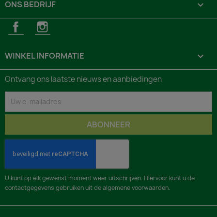
ONS BEDRIJF

Facebook
Instagram
WINKEL INFORMATIE
keyboard_arrow_down
Ontvang ons laatste nieuws en aanbiedingen
U kunt op elk gewenst moment weer uitschrijven. Hiervoor kunt u de
contactgegevens gebruiken uit de algemene voorwaarden.