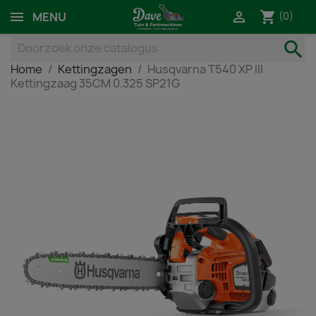
shopping_cart

(0)
MENU
search
Home
Kettingzagen
Husqvarna T540 XP III
Kettingzaag 35CM 0.325 SP21G