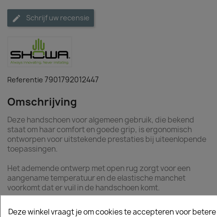
Schrijf uw recensie
7901792012447
Referentie
Omschrijving
Deze handschoen voor algemeen gebruik, die bekend
staat om haar comfort en goede grip, is ergonomisch
ontworpen voor uitstekende prestaties bij uiteenlopende
toepassingen.
Het ademende ontwerp met open rug zorgt voor een
aangename temperatuur en de elastische manchet
voorkomt dat er vuil in de handschoen komt.
Het palmstuk is afgewerkt met natuurrubber met een
Deze winkel vraagt je om cookies te accepteren voor betere
ruwe textuur, wat zorgt voor maximale grip en