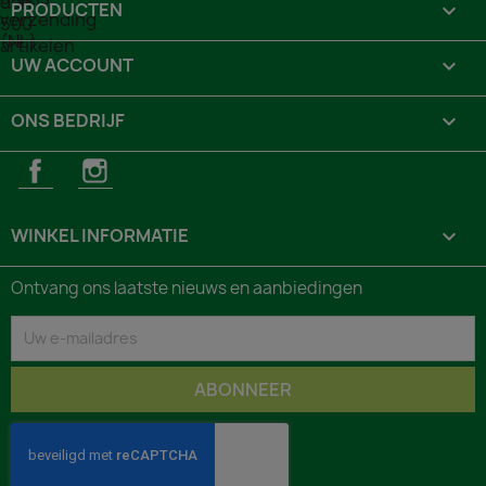
PRODUCTEN

UW ACCOUNT

ONS BEDRIJF

Facebook
Instagram
WINKEL INFORMATIE
keyboard_arrow_down
Ontvang ons laatste nieuws en aanbiedingen