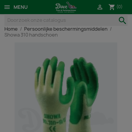
shopping_cart

(0)
MENU
search
Home
Persoonlijke beschermingsmiddelen
Showa 310 handschoen