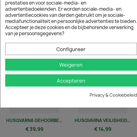
prestaties en voor sociale-media- en
beweeglijkheid.
advertentiedoeleinden. Er worden sociale-media- en
advertentiecookies van derden gebruikt om je sociale-
Productdetails
mediafunctionaliteit en persoonlijke advertenties te bieden.
Accepteer je deze cookies en de bijbehorende verwerking
van je persoonsgegevens?
Vergelijkbare en betere producten
Configureer
Weigeren
Accepteren
Privacy & Cookiebeleid
HUSQVARNA GEHOORBESCHERMING MET BEUGEL MODEL HP200-1
HUSQVARNA VEILIGHEIDSBRIL CLEAR
€ 39,99
€ 14,99