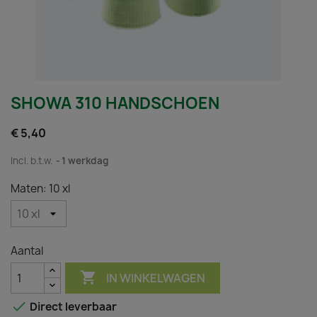
SHOWA 310 HANDSCHOEN
€ 5,40
Incl. b.t.w.
1 werkdag
Maten: 10 xl
Aantal

IN WINKELWAGEN

Direct leverbaar