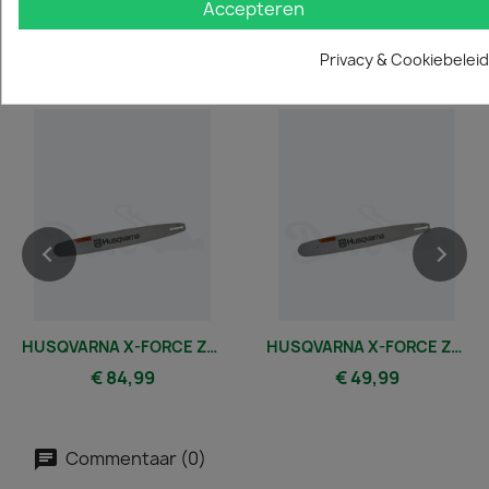
Accepteren
Privacy & Cookiebeleid
Vergelijkbare en betere producten
HUSQVARNA X-FORCE ZAAGBLAD 50CM | 0.325 | 1.5 MM | 80 SCHAKELS
HUSQVARNA X-FORCE ZAAGBLAD 30CM | 3/8 MINI | 1.3 MM | 45 SCHAKELS
€ 84,99
€ 49,99
Commentaar (0)