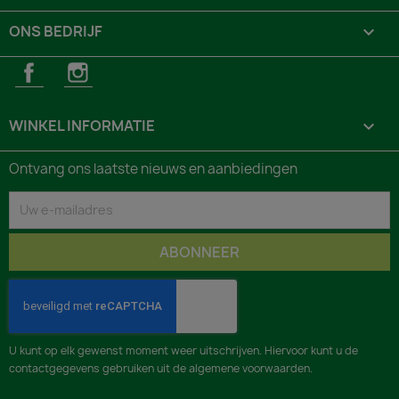
ONS BEDRIJF

Facebook
Instagram
WINKEL INFORMATIE
keyboard_arrow_down
Ontvang ons laatste nieuws en aanbiedingen
U kunt op elk gewenst moment weer uitschrijven. Hiervoor kunt u de
contactgegevens gebruiken uit de algemene voorwaarden.