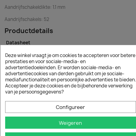
Aandrijfschakeldikte: 1.1 mm
Aandrijfschakels: 52
Productdetails
Datasheet
Zaagbladlengte
35 Cm
Deze winkel vraagt je om cookies te accepteren voor betere
prestaties en voor sociale-media- en
advertentiedoeleinden. Er worden sociale-media- en
Kettingsteek
3/8 Mini
advertentiecookies van derden gebruikt om je sociale-
mediafunctionaliteit en persoonlijke advertenties te bieden.
Schakels
52
Accepteer je deze cookies en de bijbehorende verwerking
van je persoonsgegevens?
Aandrijfschakeldikte
1.1
Configureer
Specifieke referenties
Weigeren
Ean13
7391883716502