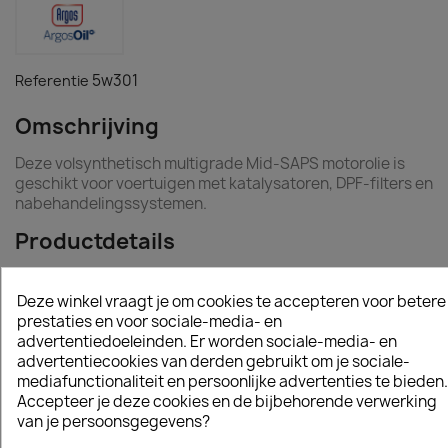
5w301
Referentie
Omschrijving
Deze volsynthetisch multigrade Mid-SAPS motorolie is
geschikt voor voertuigen met katalysatoren, DPF-filters en
nabehandelingssystemen.
Productdetails
Deze winkel vraagt je om cookies te accepteren voor betere
prestaties en voor sociale-media- en
Vergelijkbare en betere producten
advertentiedoeleinden. Er worden sociale-media- en
advertentiecookies van derden gebruikt om je sociale-
mediafunctionaliteit en persoonlijke advertenties te bieden.
Accepteer je deze cookies en de bijbehorende verwerking
van je persoonsgegevens?