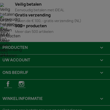
Veilig betalen
Eenvoudig betalen met iDEAL
Gratis verzending
Boven de € 100,- gratis verzending (NL)
500+ producten
Meer dan 500 artikelen
PRODUCTEN

UW ACCOUNT

ONS BEDRIJF

Facebook
Instagram
WINKEL INFORMATIE
keyboard_arrow_down