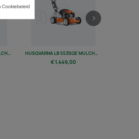
& Cookiebeleid
HUSQVARNA LB 548 SQE MULCHMAAIER
HUSQVARNA LB 553SQE MULCHMAAIER
€ 1.449,00