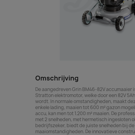
Omschrijving
De aangedreven Grin BM46-82V accumaaier is 
Stratton elektromotor, welke door een 82V 5A
wordt. In normale omstandigheden, maakt dez
enkele lading, maaien tot 600 m² gazon mogel
accu, kan men tot 1.200 m² maaien. De profess
met 2 snelheden, met hermetisch ingesloten ol
bedrijfszeker, biedt de juiste snelheden bij 
maaiomstandigheden. De innovatieve construc