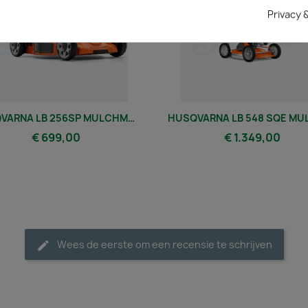
Privacy 
HUSQVARNA LB 256SP MULCHMAAIER
€ 699,00
€ 1.349,00
Wees de eerste om een recensie te schrijven