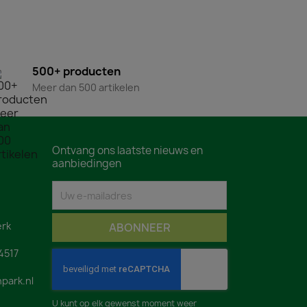
500+ producten
Meer dan 500 artikelen
Ontvang ons laatste nieuws en
aanbiedingen
rk
4517
park.nl
U kunt op elk gewenst moment weer