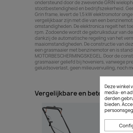
ondersteund door de zwevende GRIN wielopha
stootbestendigheid en bedrijfszekerheid. G
Grin frame, levert de 1,5 kW elektromotor ongel
vergelijkbaar zijn met die van een benzinemoto
omstandigheden. De elektronica regelt het toe
rpm. Zodoende wordt de gebruiksduur van de
dankzij de automatische regeling van het ve
maaiomstandigheden. De constructie van deze
een grasmaaier met benzinemotor en is stand
MOTORBESCHERMINGSKEGEL. Door de construc
grasmaaier geliefd bij hoveniers, vanwege pr
geluidsoverlast, geen milieuvervuiling, noch
Deze winkel v
Vergelijkbare en betere produ
media- en ad
derden gebrui
bieden. Acce
persoonsgeg
Confi