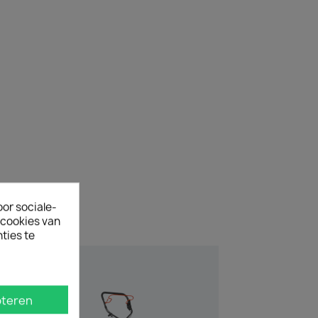
oor sociale-
ecookies van
ties te
teren