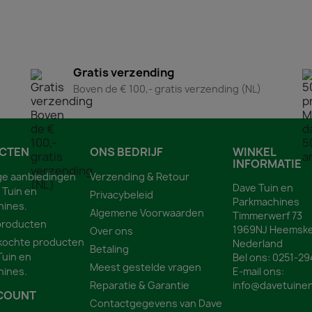
Gratis verzending
Boven de € 100,- gratis verzending (NL)
CTEN
ONS BEDRIJF
WINKEL
INFORMATIE
ge aanbiedingen
Verzending & Retour
Dave Tuin en
 Tuin en
Privacybeleid
Parkmachines
hines.
Algemene Voorwaarden
Timmerwerf 73
producten
1969NJ Heemske
Over ons
kochte producten
Nederland
Betaling
Tuin en
Bel ons:
0251-29
Meest gestelde vragen
hines.
E-mail ons:
Reparatie & Garantie
info@davetuinen
COUNT
Contactgegevens van Dave