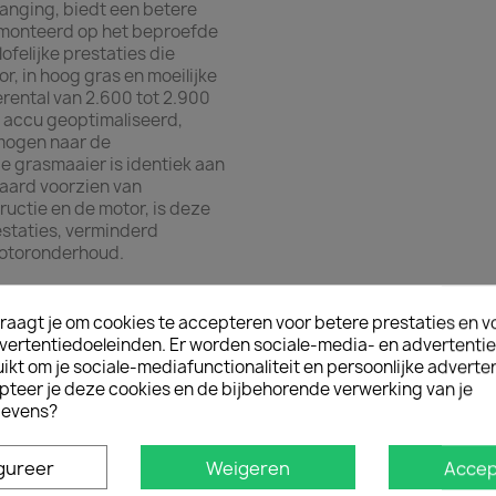
nging, biedt een betere
emonteerd op het beproefde
ofelijke prestaties die
r, in hoog gras en moeilijke
rental van 2.600 tot 2.900
 accu geoptimaliseerd,
rmogen naar de
 grasmaaier is identiek aan
aard voorzien van
tie en de motor, is deze
estaties, verminderd
 motoronderhoud.
raagt je om cookies te accepteren voor betere prestaties en v
cten
vertentiedoeleinden. Er worden sociale-media- en advertenti
kt om je sociale-mediafunctionaliteit en persoonlijke adverten
pteer je deze cookies en de bijbehorende verwerking van je
evens?
gureer
Weigeren
Accep