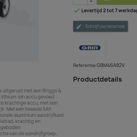

Levertijd 2 tot 7 werkd
Schrijf uw recensie
GBM46A82V
Referentie
Productdetails
uitgerust met een Briggs &
h lithium-ion accu gevoed
e krachtige accu, met een
ijk. Met een tweede 5Ah
ionele aluminium aandrijfkast
iebad, krachtig en
de geboden
tie van de aandrijfgroep,