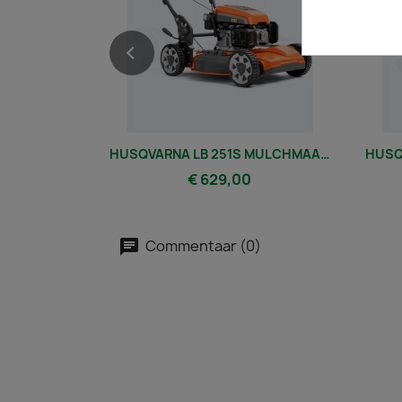
HUSQVARNA LB 251S MULCHMAAIER
€ 629,00
Commentaar (0)