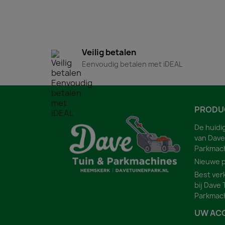
Veilig betalen
Eenvoudig betalen met iDEAL
PRODU
De huidi
van Dave
Parkmac
Nieuwe 
Best ver
bij Dave 
Parkmac
UW AC