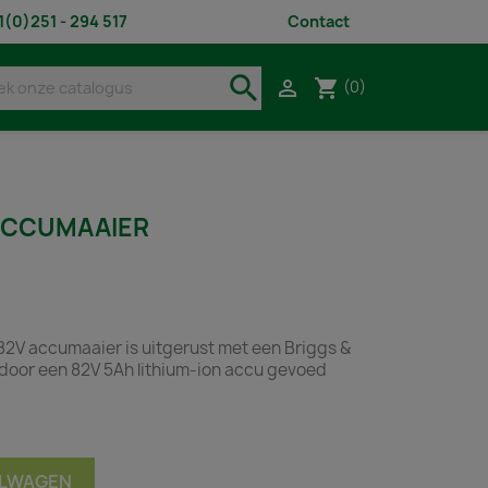
1(0)251 - 294 517
Contact
search
shopping_cart

(0)
ACCUMAAIER
V accumaaier is uitgerust met een Briggs &
 door een 82V 5Ah lithium-ion accu gevoed
ELWAGEN