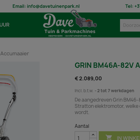
Email:
info@davetuinenpark.nl
Tel:
+3
UUR
 Accumaaier
GRIN BM46A-82V 
€ 2.089,00
Incl. b.t.w.
2 tot 7 werkdagen
De aangedreven Grin BM46-82
Stratton elektromotor, welke
wordt.
Aantal

IN WINK