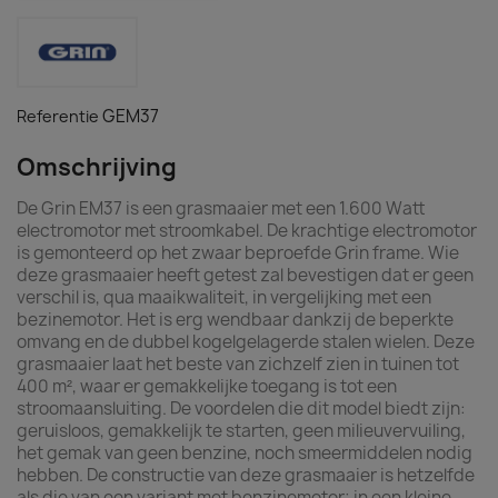
GEM37
Referentie
Omschrijving
De Grin EM37 is een grasmaaier met een 1.600 Watt
electromotor met stroomkabel. De krachtige electromotor
is gemonteerd op het zwaar beproefde Grin frame. Wie
deze grasmaaier heeft getest zal bevestigen dat er geen
verschil is, qua maaikwaliteit, in vergelijking met een
bezinemotor. Het is erg wendbaar dankzij de beperkte
omvang en de dubbel kogelgelagerde stalen wielen. Deze
grasmaaier laat het beste van zichzelf zien in tuinen tot
400 m², waar er gemakkelijke toegang is tot een
stroomaansluiting. De voordelen die dit model biedt zijn:
geruisloos, gemakkelijk te starten, geen milieuvervuiling,
het gemak van geen benzine, noch smeermiddelen nodig
hebben. De constructie van deze grasmaaier is hetzelfde
als die van een variant met benzinemotor; in een kleine