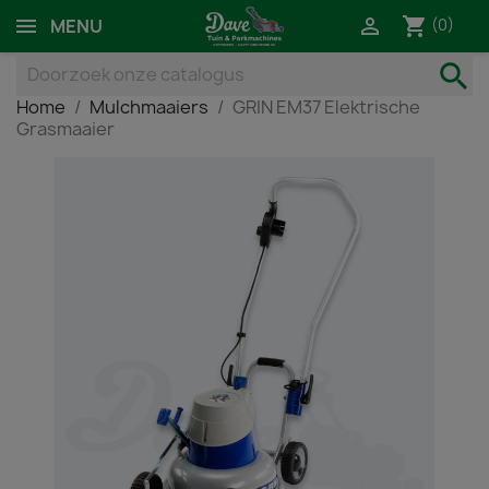
shopping_cart

(0)
MENU
search
Home
Mulchmaaiers
GRIN EM37 Elektrische
Grasmaaier