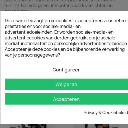
tuin, zal het vele jaren uitmuntend werk verrichten en
garanderen.
Deze winkel vraagt je om cookies te accepteren voor betere
Productdetails
prestaties en voor sociale-media- en
advertentiedoeleinden. Er worden sociale-media- en
Datasheet
advertentiecookies van derden gebruikt om je sociale-
mediafunctionaliteit en persoonlijke advertenties te bieden.
Grasoppervlakte
400 M²
Accepteer je deze cookies en de bijbehorende verwerking
van je persoonsgegevens?
Maaibreedte
37 Cm
Configureer
Weigeren
Vergelijkbare en betere producten
Accepteren
Privacy & Cookiebeleid