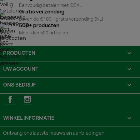
Eenvoudig betalen met iDEAL
Gratis verzending
Boven de € 100,- gratis verzending (NL)
500+ producten
Meer dan 500 artikelen
PRODUCTEN

UW ACCOUNT

ONS BEDRIJF

Facebook
Instagram
WINKEL INFORMATIE
keyboard_arrow_down
Ontvang ons laatste nieuws en aanbiedingen