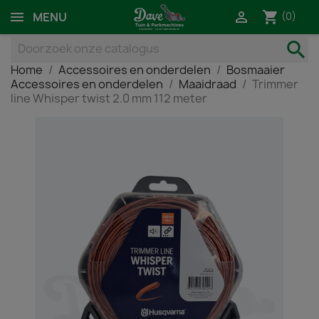
shopping_cart

(0)
MENU
search
Home
Accessoires en onderdelen
Bosmaaier
Accessoires en onderdelen
Maaidraad
Trimmer
line Whisper twist 2.0 mm 112 meter