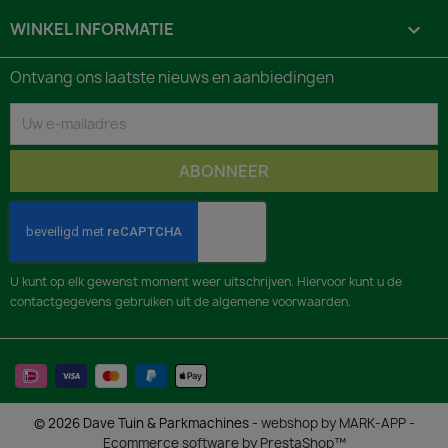
WINKEL INFORMATIE
keyboard_arrow_down
Ontvang ons laatste nieuws en aanbiedingen
U kunt op elk gewenst moment weer uitschrijven. Hiervoor kunt u de
contactgegevens gebruiken uit de algemene voorwaarden.
© 2026 Dave Tuin & Parkmachines -
webshop by MARK-APP
-
Ecommerce software by PrestaShop™