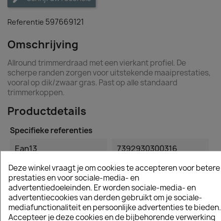
597669121
Referentie
Omschrijving
Allround trimmerdraad met een vierkant profiel. De
scherpe randen zorgen voor uitstekende maaiprestaties,
vooral op dik/zwaar gras. Past op alle standaard
trimmerkoppen.
Productdetails
Specifieke referenties
Ean13
7392930300316
Deze winkel vraagt je om cookies te accepteren voor betere
prestaties en voor sociale-media- en
advertentiedoeleinden. Er worden sociale-media- en
advertentiecookies van derden gebruikt om je sociale-
Vergelijkbare en betere producten
mediafunctionaliteit en persoonlijke advertenties te bieden.
Accepteer je deze cookies en de bijbehorende verwerking