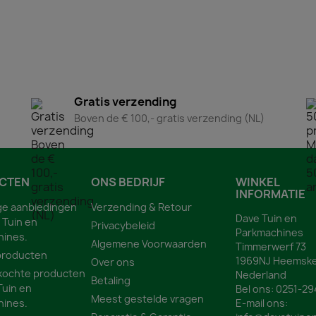
Gratis verzending
Boven de € 100,- gratis verzending (NL)
CTEN
ONS BEDRIJF
WINKEL
INFORMATIE
ge aanbiedingen
Verzending & Retour
Dave Tuin en
 Tuin en
Privacybeleid
Parkmachines
hines.
Algemene Voorwaarden
Timmerwerf 73
producten
1969NJ Heemske
Over ons
kochte producten
Nederland
Betaling
Tuin en
Bel ons:
0251-29
Meest gestelde vragen
hines.
E-mail ons: