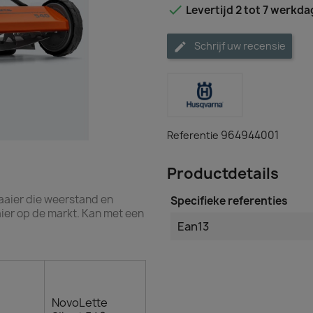

Levertijd 2 tot 7 werkd
Schrijf uw recensie
964944001
Referentie
Productdetails
maaier die weerstand en
Specifieke referenties
aier op de markt. Kan met een
Ean13
NovoLette