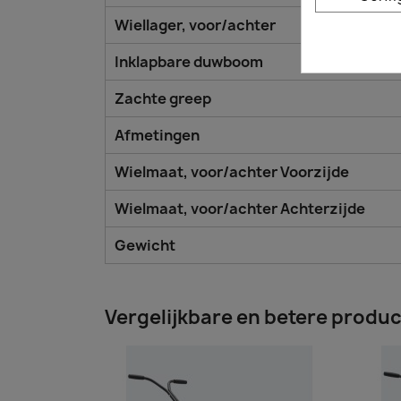
Wiellager, voor/achter
Inklapbare duwboom
Zachte greep
Afmetingen
Wielmaat, voor/achter Voorzijde
Wielmaat, voor/achter Achterzijde
Gewicht
Vergelijkbare en betere produ