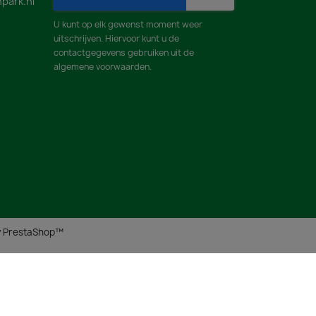
park.nl
U kunt op elk gewenst moment weer
uitschrijven. Hiervoor kunt u de
contactgegevens gebruiken uit de
algemene voorwaarden.
y PrestaShop™