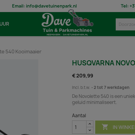
Email:
info@davetuinenpark.nl
Tel:
+3
UUR
te 540 Kooimaaier
HUSQVARNA NOVO
€ 209,99
Incl. b.t.w.
2 tot 7 werkdagen
De Novolette 540 is een unie
geluid minimaliseert.
Aantal

IN WINK