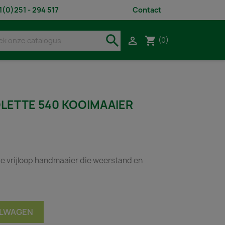
1(0)251 - 294 517
Contact
search
shopping_cart

(0)
LETTE 540 KOOIMAAIER
ke vrijloop handmaaier die weerstand en
ELWAGEN