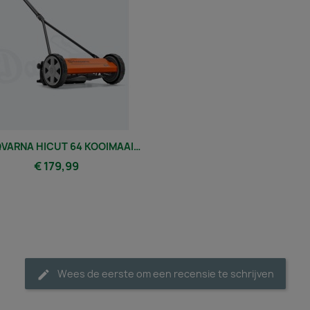
HUSQVARNA HICUT 64 KOOIMAAIER
€ 179,99
Wees de eerste om een recensie te schrijven