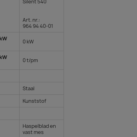
Silent 540
Art. nr.:
964 94 40‑01
 kW
0 kW
 kW
0 t/pm
Staal
Kunststof
Haspelblad en
vast mes