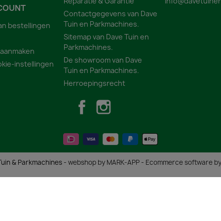
Reparatie & Garantie
info@davetuinen
COUNT
Contactgegevens van Dave
Tuin en Parkmachines.
an bestellingen
Sitemap van Dave Tuin en
Parkmachines.
 aanmaken
De showroom van Dave
kie-instellingen
Tuin en Parkmachines.
Herroepingsrecht
Facebook
Instagram
uin & Parkmachines -
webshop by MARK-APP
-
Ecommerce software b