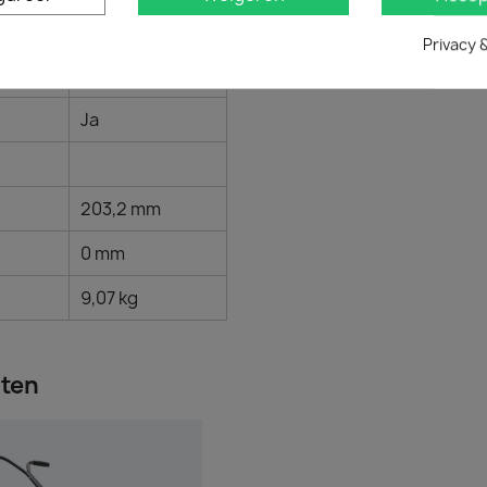
No
Privacy 
Ja
Ja
203,2 mm
0 mm
9,07 kg
cten