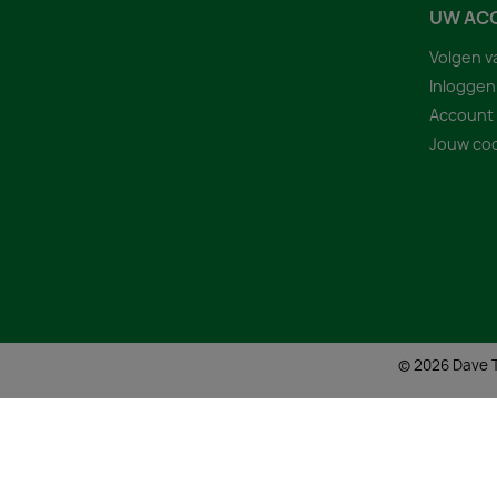
UW AC
Volgen v
Inloggen
Account
Jouw coo
© 2026 Dave T