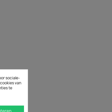
oor sociale-
ecookies van
ties te
teren