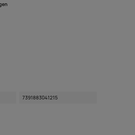
agen
7391883041215