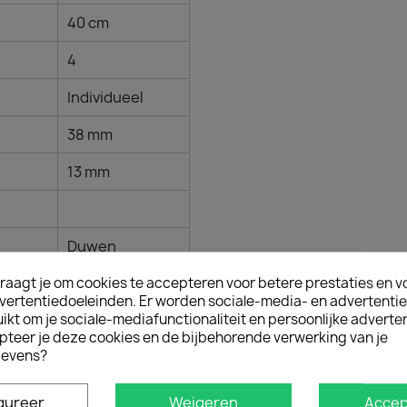
40 cm
4
Individueel
38 mm
13 mm
Duwen
raagt je om cookies te accepteren voor betere prestaties en v
vertentiedoeleinden. Er worden sociale-media- en advertenti
kt om je sociale-mediafunctionaliteit en persoonlijke adverten
Zachte zak
pteer je deze cookies en de bijbehorende verwerking van je
evens?
Comfort
None
gureer
Weigeren
Accep