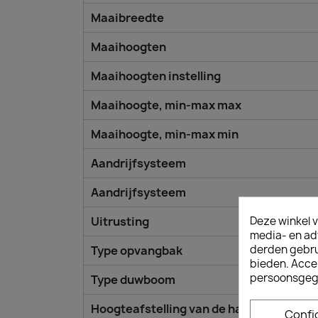
Maaibreedte
Maaihoogten
Maaihoogten instelling
Maaihoogte, min-max max
Maaihoogte, min-max min
Aandrijfsysteem
Aandrijfsysteem
Deze winkel v
Uitrusting
media- en ad
derden gebrui
Type opvangbak
bieden. Acce
persoonsgeg
Type duwboom
Hoogteafstelling van de handgreep
Confi