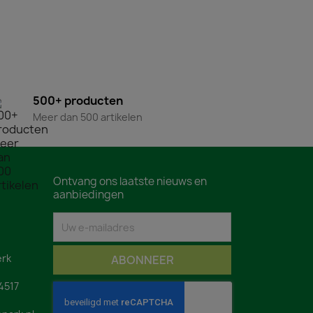
500+ producten
Meer dan 500 artikelen
Ontvang ons laatste nieuws en
aanbiedingen
rk
4517