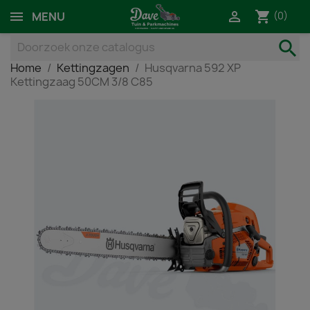
shopping_cart

(0)
MENU
search
Home
Kettingzagen
Husqvarna 592 XP
Kettingzaag 50CM 3/8 C85