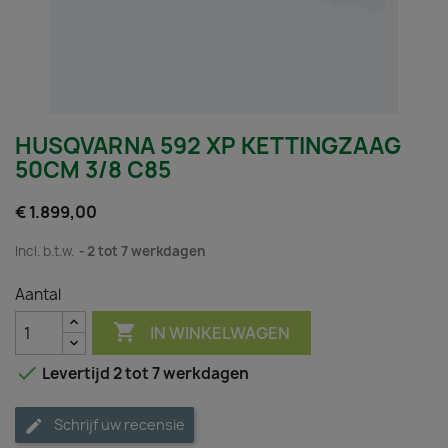
HUSQVARNA 592 XP KETTINGZAAG
50CM 3/8 C85
€ 1.899,00
Incl. b.t.w.
2 tot 7 werkdagen
Aantal

IN WINKELWAGEN

Levertijd 2 tot 7 werkdagen
Schrijf uw recensie