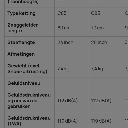
(Toonhoogte)
Type ketting
C85
C85
C
Zaaggeleider
60 cm
70 cm
9
lengte
Staaflengte
24 inch
28 inch
3
Afmetingen
Gewicht (excl.
7,4 kg
7,4 kg
7
Snoei-uitrusting)
Geluidsniveau
Geluidsdrukniveau
bij oor van de
112 dB(A)
112 dB(A)
1
gebruiker
Geluidsdrukniveau
119 dB(A)
119 dB(A)
1
(LWA)