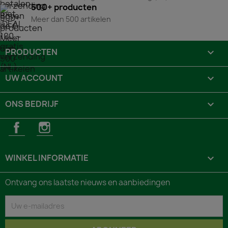
500+ producten
Meer dan 500 artikelen
PRODUCTEN

UW ACCOUNT

ONS BEDRIJF

Facebook
Instagram
WINKEL INFORMATIE
keyboard_arrow_down
Ontvang ons laatste nieuws en aanbiedingen