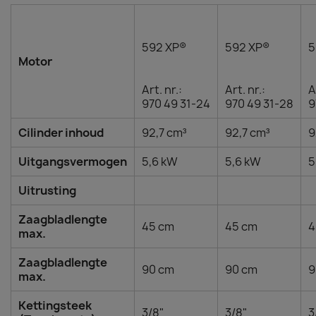
592 XP®
592 XP®
5
Motor
Art. nr.:
Art. nr.:
A
970 49 31‑24
970 49 31‑28
9
Cilinder inhoud
92,7 cm³
92,7 cm³
9
Uitgangsvermogen
5,6 kW
5,6 kW
5
Uitrusting
Zaagbladlengte
45 cm
45 cm
4
max.
Zaagbladlengte
90 cm
90 cm
9
max.
Kettingsteek
3/8"
3/8"
3