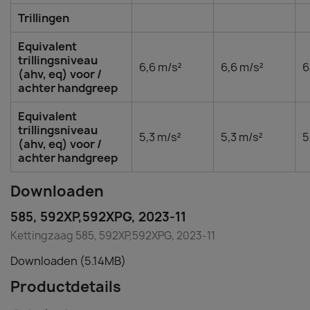
Trillingen
Equivalent
trillingsniveau
6,6 m/s²
6,6 m/s²
6
(ahv, eq) voor /
achter handgreep
Equivalent
trillingsniveau
5,3 m/s²
5,3 m/s²
5
(ahv, eq) voor /
achter handgreep
Downloaden
585, 592XP,592XPG, 2023-11
Kettingzaag 585, 592XP,592XPG, 2023-11
Downloaden (5.14MB)
Productdetails