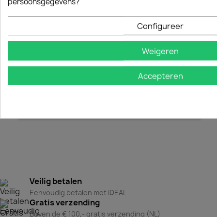
persoonsgegevens?
HUSQVARNA 120 II KETTINGZAAG 36CM 3/8
HUSQVARNA 130 KETTINGZAAG 36CM 3/8
Configureer
€ 209,00
€ 289,00
Weigeren
Commentaar (0)
Accepteren
Wees de eerste om een recensie te schrijven
Veilig betalen
Eenvoudig betalen met iDEAL
Gratis verzending
Boven de € 100,- gratis verzending (NL)