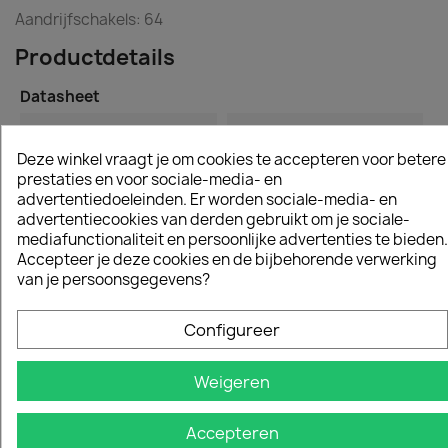
Aandrijfschakels: 64
Productdetails
Datasheet
Zaagbladlengte
38 Cm
Deze winkel vraagt je om cookies te accepteren voor betere
prestaties en voor sociale-media- en
Kettingsteek
0.325
advertentiedoeleinden. Er worden sociale-media- en
advertentiecookies van derden gebruikt om je sociale-
Schakels
64
mediafunctionaliteit en persoonlijke advertenties te bieden.
Accepteer je deze cookies en de bijbehorende verwerking
Aandrijfschakeldikte
1.5
van je persoonsgegevens?
Configureer
Specifieke referenties
Ean13
7393080736925
Weigeren
Accepteren