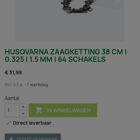
HUSQVARNA ZAAGKETTING 38 CM |
0.325 | 1.5 MM | 64 SCHAKELS
€ 31,99
Incl. b.t.w.
1 werkdag
Aantal

IN WINKELWAGEN

Direct leverbaar
Schrijf uw recensie