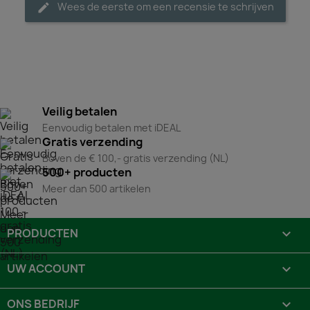
Wees de eerste om een recensie te schrijven
Veilig betalen
Eenvoudig betalen met iDEAL
Gratis verzending
Boven de € 100,- gratis verzending (NL)
500+ producten
Meer dan 500 artikelen
PRODUCTEN

UW ACCOUNT

ONS BEDRIJF
