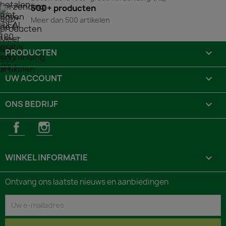
500+ producten
Meer dan 500 artikelen
PRODUCTEN

UW ACCOUNT

ONS BEDRIJF

Facebook
Instagram
WINKEL INFORMATIE
keyboard_arrow_down
Ontvang ons laatste nieuws en aanbiedingen