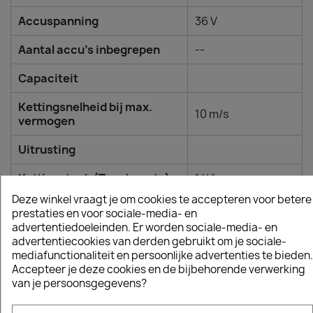
Accuspanning
36 V
Aantal accu's inbegrepen
--
Capaciteit
Kettingsnelheid bij max.
10 m/s
vermogen
Uitrusting
Kettingsteek (Toonhoogte)
1/4"
Deze winkel vraagt je om cookies te accepteren voor betere
Zaagbladlengte max.
30 cm
prestaties en voor sociale-media- en
advertentiedoeleinden. Er worden sociale-media- en
Zaagbladlengte max.
25 cm
advertentiecookies van derden gebruikt om je sociale-
mediafunctionaliteit en persoonlijke advertenties te bieden.
Staaflengte
10 inch
Accepteer je deze cookies en de bijbehorende verwerking
van je persoonsgegevens?
Type ketting
H00