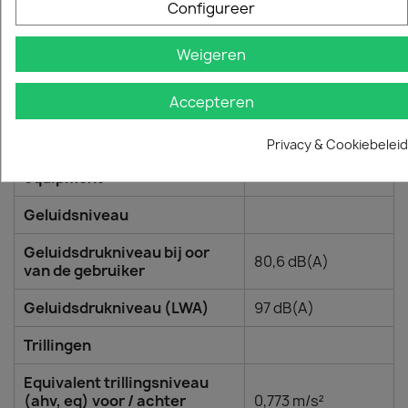
Configureer
Afmetingen
Gewicht (excl. Snoei-
Weigeren
3,55 kg
uitrusting)
Accepteren
Gewicht (excl. accu en
3,55 kg
snijuitrusting)
Privacy & Cookiebeleid
Full length, including cutting
304 cm
equipment
Geluidsniveau
Geluidsdrukniveau bij oor
80,6 dB(A)
van de gebruiker
Geluidsdrukniveau (LWA)
97 dB(A)
Trillingen
Equivalent trillingsniveau
(ahv, eq) voor / achter
0,773 m/s²