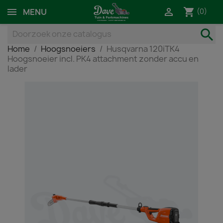
shopping_cart

(0)
MENU
search
Home
Hoogsnoeiers
Husqvarna 120iTK4
Hoogsnoeier incl. PK4 attachment zonder accu en
lader