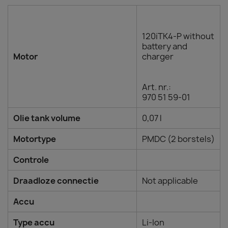
120iTK4-P without
battery and
Motor
charger
Art. nr.:
970 51 59‑01
Olie tank volume
0,07 l
Motortype
PMDC (2 borstels)
Controle
Draadloze connectie
Not applicable
Accu
Type accu
Li-Ion