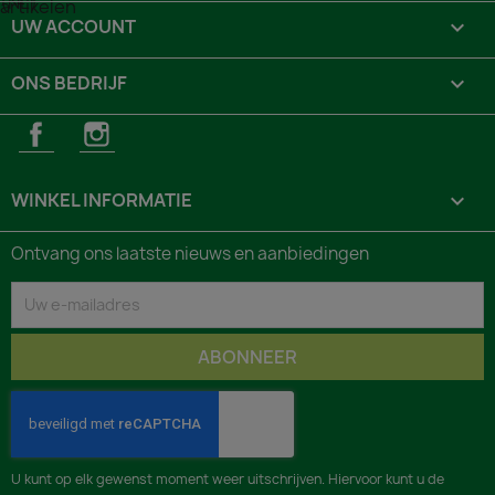
UW ACCOUNT

ONS BEDRIJF

Facebook
Instagram
WINKEL INFORMATIE
keyboard_arrow_down
Ontvang ons laatste nieuws en aanbiedingen
U kunt op elk gewenst moment weer uitschrijven. Hiervoor kunt u de