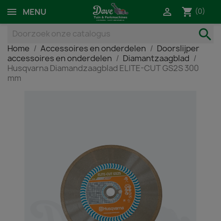
shopping_cart

(0)
MENU
search
Home
Accessoires en onderdelen
Doorslijper
accessoires en onderdelen
Diamantzaagblad
Husqvarna Diamandzaagblad ELITE-CUT GS2S 300
mm