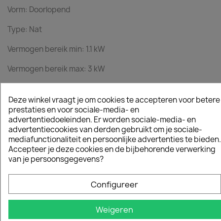
Vorm: Doorlopend
Type: Nat
Vermogen bereik min: 1.1 kW
Vermogen bereik max: 3 kW
Deze winkel vraagt je om cookies te accepteren voor betere
Diameter: 300 mm
prestaties en voor sociale-media- en
advertentiedoeleinden. Er worden sociale-media- en
Arbor diameter: 25.4 mm
advertentiecookies van derden gebruikt om je sociale-
mediafunctionaliteit en persoonlijke advertenties te bieden.
Segmentbreedte: 2 mm
Accepteer je deze cookies en de bijbehorende verwerking
van je persoonsgegevens?
Segmenthoogte: 10 mm
Configureer
Productdetails
Datasheet
Weigeren