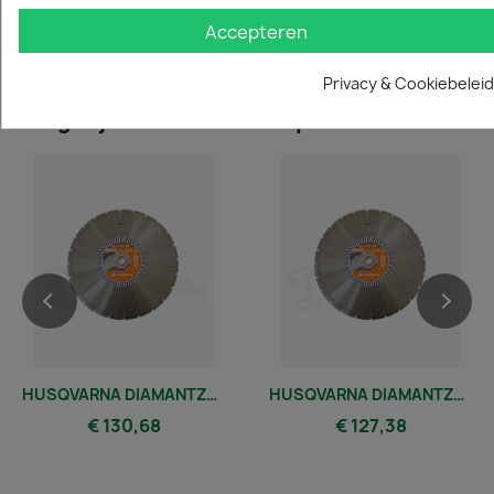
Bladdiameter
300 Mm
Accepteren
Privacy & Cookiebeleid
Vergelijkbare en betere producten
HUSQVARNA DIAMANTZAAGBLAD TACTI-CUT S50+ 400MM
HUSQVARNA DIAMANTZAAGBLAD TACTI-CUT S50+ 350 MM
€ 130,68
€ 127,38