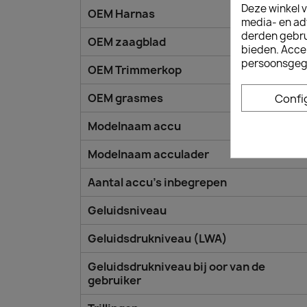
Deze winkel v
OEM Harnas
media- en ad
derden gebrui
OEM zaagblad
bieden. Acce
persoonsgeg
OEM Trimmerkop
OEM grasmes
Confi
Modelnaam accu
Modelnaam acculader
Aantal accu's inbegrepen
Geluidsniveau
Geluidsdrukniveau (LWA)
Geluidsdrukniveau bij oor van de
gebruiker