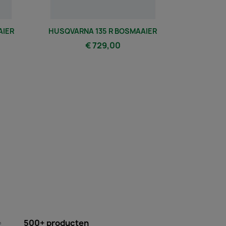
AIER
HUSQVARNA 135 R BOSMAAIER
HUSQVARN
€ 729,00
500+ producten