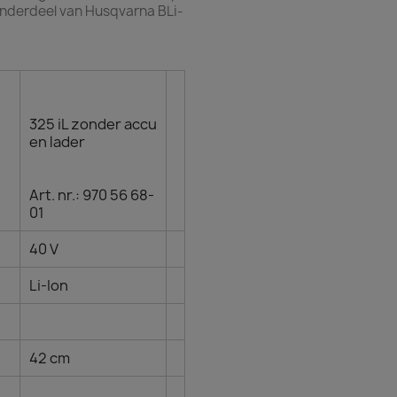
 Onderdeel van Husqvarna BLi-
325 iL zonder accu
en lader
Art. nr.: 970 56 68-
01
40 V
Li-Ion
42 cm