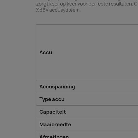
zorgt keer op keer voor perfecte resultaten.
X 36V accusysteem.
Accu
Accuspanning
Type accu
Capaciteit
Maaibreedte
Afmetingen