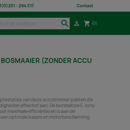
1(0)251 - 294 517
Contact
search
shopping_cart

(0)
L BOSMAAIER (ZONDER ACCU
n prestaties van deze accutrimmer pakken dik
igheden effectief aan. De borstelloze E-torq-
oor maximale efficiëntie en is aan de
 een optimale balans en motorbescherming.