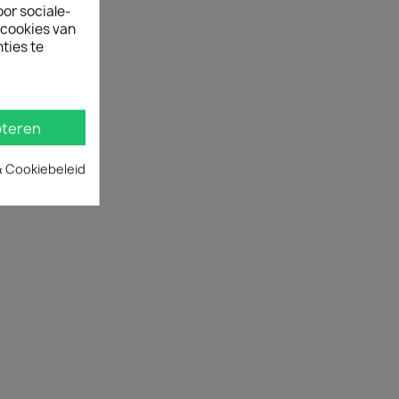
oor sociale-
ecookies van
ties te
teren
& Cookiebeleid