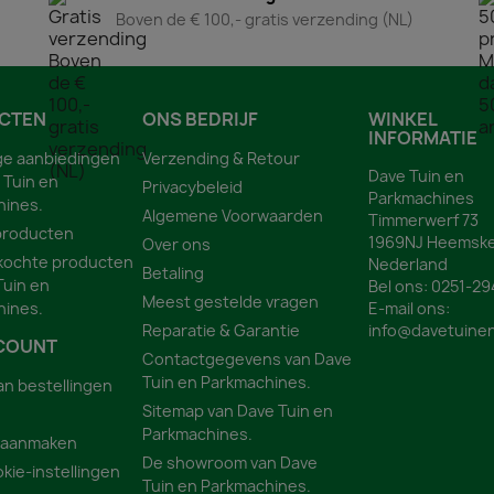
Boven de € 100,- gratis verzending (NL)
CTEN
ONS BEDRIJF
WINKEL
INFORMATIE
ge aanbiedingen
Verzending & Retour
Dave Tuin en
 Tuin en
Privacybeleid
Parkmachines
hines.
Algemene Voorwaarden
Timmerwerf 73
producten
1969NJ Heemske
Over ons
kochte producten
Nederland
Betaling
Tuin en
Bel ons:
0251-29
Meest gestelde vragen
hines.
E-mail ons:
Reparatie & Garantie
info@davetuinen
COUNT
Contactgegevens van Dave
Tuin en Parkmachines.
an bestellingen
Sitemap van Dave Tuin en
Parkmachines.
 aanmaken
De showroom van Dave
kie-instellingen
Tuin en Parkmachines.