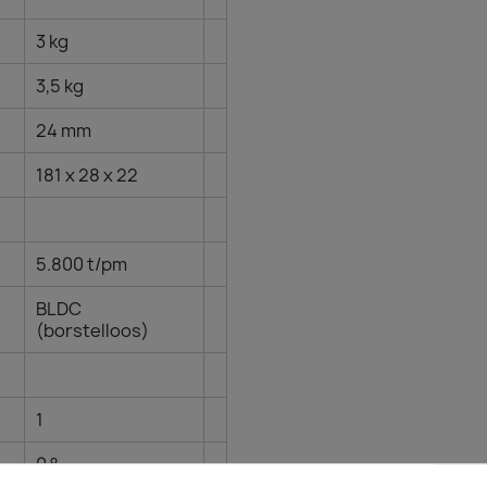
3 kg
3,5 kg
24 mm
181 x 28 x 22
5.800 t/pm
BLDC
(borstelloos)
1
0 °