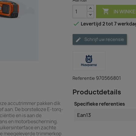

IN WINK

Levertijd 2 tot 7 werkd
Schrijf uw recensie
970566801
Referentie
Productdetails
 deze accutrimmer pakken dik
Specifieke referenties
f aan. De borstelloze E-torq-
Ean13
ciëntie en is aan de
lans en motorbescherming.
uikersinterface en zachte
De meegeleverde trimmerkop