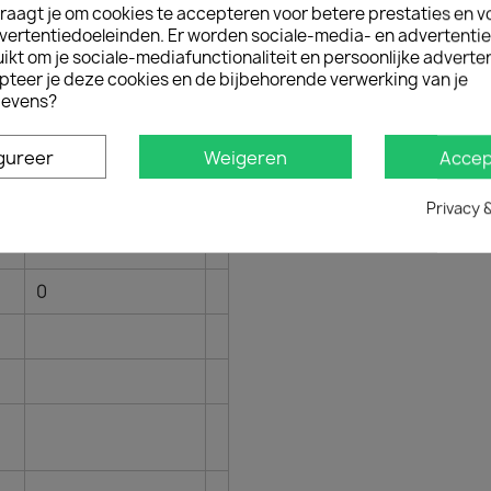
raagt je om cookies te accepteren voor betere prestaties en v
--
vertentiedoeleinden. Er worden sociale-media- en advertenti
kt om je sociale-mediafunctionaliteit en persoonlijke adverten
--
pteer je deze cookies en de bijbehorende verwerking van je
evens?
T35 M10
--
gureer
Weigeren
Accep
----
Privacy 
-----
0