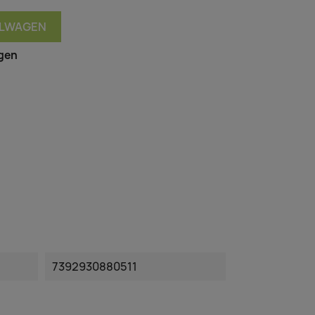
ELWAGEN
agen
7392930880511