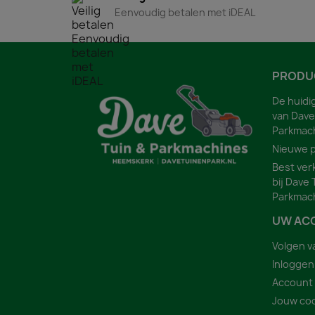
Eenvoudig betalen met iDEAL
PRODU
De huidi
van Dave
Parkmac
Nieuwe 
Best ver
bij Dave 
Parkmac
UW AC
Volgen v
Inloggen
Account
Jouw coo