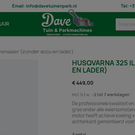
Email:
info@davetuinenpark.nl
Tel:
+3
UUR
osmaaier (zonder accu en lader)
HUSQVARNA 325 I
EN LADER)
€ 449,00
Incl. b.t.w.
2 tot 7 werkdagen
De professionele kwaliteit e
gras onder alle weersomstand
motor heeft actieve koeling v
achterkant gemonteerd voor
Aantal