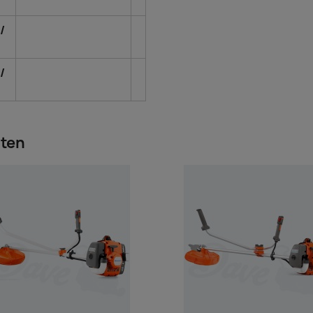
/
/
cten