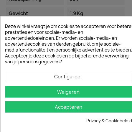
Gewicht
1,9 Kg
Deze winkel vraagt je om cookies te accepteren voor betere
Accu Capaciteit
7,5 Ah
prestaties en voor sociale-media- en
advertentiedoeleinden. Er worden sociale-media- en
Accu Vermogen
270 Wh
advertentiecookies van derden gebruikt om je sociale-
mediafunctionaliteit en persoonlijke advertenties te bieden.
Accepteer je deze cookies en de bijbehorende verwerking
Specifieke referenties
van je persoonsgegevens?
Ean13
7391883975527
Configureer
Weigeren
Vergelijkbare en betere producten
Accepteren
Privacy & Cookiebeleid