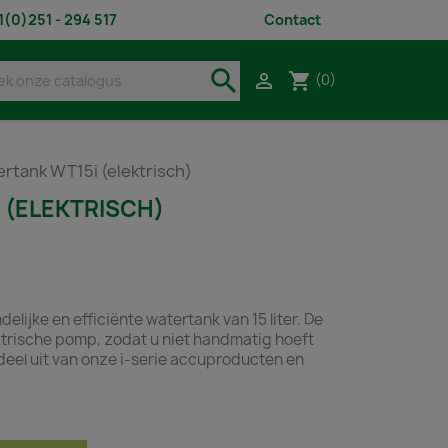
1(0)251 - 294 517
Contact
search
shopping_cart

(0)
rtank WT15i (elektrisch)
 (ELEKTRISCH)
lijke en efficiënte watertank van 15 liter. De
ektrische pomp, zodat u niet handmatig hoeft
eel uit van onze i-serie accuproducten en