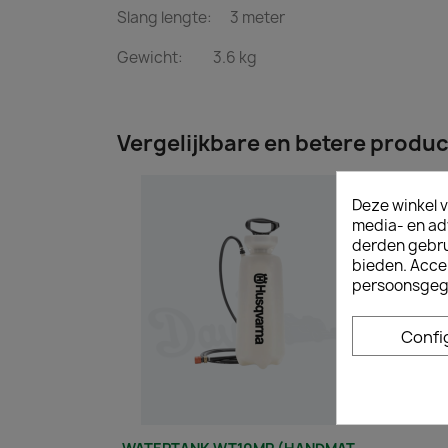
Slang lengte: 3 meter
Gewicht: 3.6 kg
Vergelijkbare en betere produ
Deze winkel v
media- en ad
derden gebrui
bieden. Acce
persoonsgeg
Confi