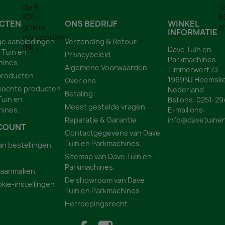
CTEN
ONS BEDRIJF
WINKEL
INFORMATIE
ge aanbiedingen
Verzending & Retour
Dave Tuin en
 Tuin en
Privacybeleid
Parkmachines
hines.
Algemene Voorwaarden
Timmerwerf 73
producten
1969NJ Heemske
Over ons
kochte producten
Nederland
Betaling
Tuin en
Bel ons:
0251-29
Meest gestelde vragen
hines.
E-mail ons:
Reparatie & Garantie
info@davetuinen
COUNT
Contactgegevens van Dave
Tuin en Parkmachines.
an bestellingen
Sitemap van Dave Tuin en
Parkmachines.
 aanmaken
De showroom van Dave
kie-instellingen
Tuin en Parkmachines.
Herroepingsrecht
Facebook
Instagram