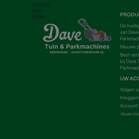
PRODU
De huidi
van Dave
Parkmac
Nieuwe 
Best ver
bij Dave 
Parkmac
UW AC
Volgen v
Inloggen
Account
Jouw coo