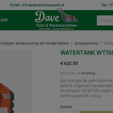
Email:
info@davetuinenpark.nl
Tel:
+3
UUR
rslijper accessoires en onderdelen
accessoires
Wate
WATERTANK WT15I
€ 422,30
Incl. b.t.w.
1 werkdag
Een compacte, gebruiksvriende
tank is uitgerust met een el
te pompen. De WT 15i maakt d
werkt op een BLi-accu.
Aantal