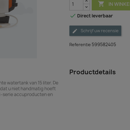

IN WINK

Direct leverbaar
Schrijf uw recensie
599582405
Referentie
Productdetails
te watertank van 15 liter. De
odat u niet handmatig hoeft
 i-serie accuproducten en