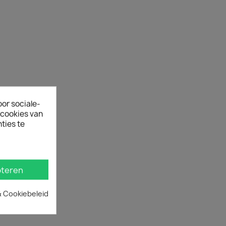
oor sociale-
ecookies van
ties te
teren
& Cookiebeleid